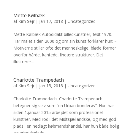
Mette Kølbæk
af
Kim Sejr
|
jan 17, 2018
|
Uncategorized
Mette Kølbæk Autodidakt billedkunstner, født 1970.
Har malet siden 2000 og om sin kunst forklarer hun: –
Motiverne stiller ofte det menneskelige, bløde former
overfor hårde, kantede, lineære strukturer. Det
illustrerer...
Charlotte Trampedach
af
Kim Sejr
|
jan 15, 2018
|
Uncategorized
Charlotte Trampedach Charlotte Trampedach
betegner sig selv som ”en Urban bonderøv”. Hun har
siden 1.januar 2015 arbejdet som professionel
kunstner. Med rod i det Midtsjællandske, og med god
plads i en nedlagt købmandshandel, har hun både bolig
og arbejdsplads....