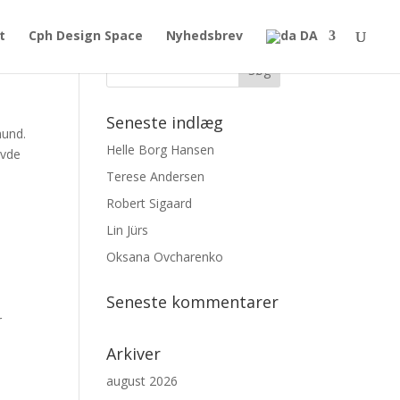
t
Cph Design Space
Nyhedsbrev
DA
Seneste indlæg
hund.
Helle Borg Hansen
avde
Terese Andersen
Robert Sigaard
Lin Jürs
Oksana Ovcharenko
Seneste kommentarer
r
Arkiver
august 2026