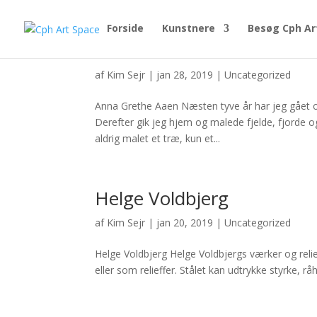
Forside
Kunstnere
Besøg Cph Ar
Anna Grethe Aaen
af
Kim Sejr
|
jan 28, 2019
|
Uncategorized
Anna Grethe Aaen Næsten tyve år har jeg gået 
Derefter gik jeg hjem og malede fjelde, fjorde 
aldrig malet et træ, kun et...
Helge Voldbjerg
af
Kim Sejr
|
jan 20, 2019
|
Uncategorized
Helge Voldbjerg Helge Voldbjergs værker og relieff
eller som relieffer. Stålet kan udtrykke styrke, r