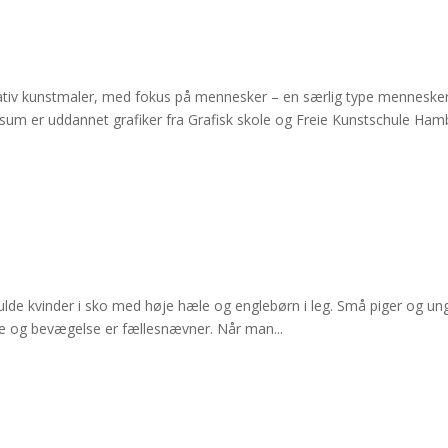
rativ kunstmaler, med fokus på mennesker – en særlig type mennesker
isum er uddannet grafiker fra Grafisk skole og Freie Kunstschule Ham
lde kvinder i sko med høje hæle og englebørn i leg. Små piger og un
de og bevægelse er fællesnævner. Når man...