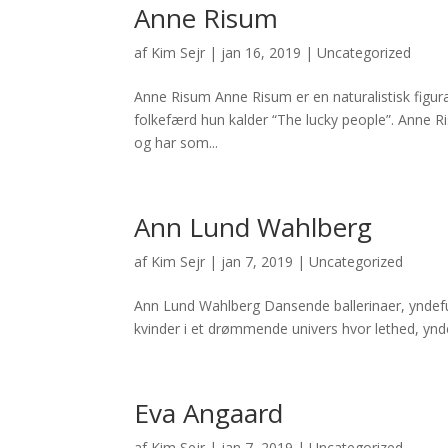
Anne Risum
af
Kim Sejr
|
jan 16, 2019
|
Uncategorized
Anne Risum Anne Risum er en naturalistisk figu
folkefærd hun kalder “The lucky people”. Anne R
og har som...
Ann Lund Wahlberg
af
Kim Sejr
|
jan 7, 2019
|
Uncategorized
Ann Lund Wahlberg Dansende ballerinaer, yndefu
kvinder i et drømmende univers hvor lethed, yn
Eva Angaard
af
Kim Sejr
|
jan 7, 2019
|
Uncategorized