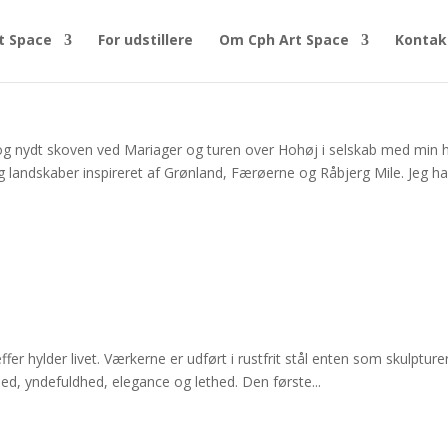
t Space
For udstillere
Om Cph Art Space
Kontak
og nydt skoven ved Mariager og turen over Hohøj i selskab med min 
og landskaber inspireret af Grønland, Færøerne og Råbjerg Mile. Jeg h
er hylder livet. Værkerne er udført i rustfrit stål enten som skulpture
åhed, yndefuldhed, elegance og lethed. Den første...