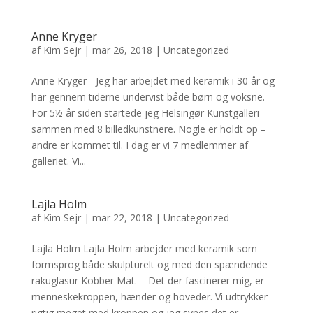
Anne Kryger
af
Kim Sejr
|
mar 26, 2018
|
Uncategorized
Anne Kryger -Jeg har arbejdet med keramik i 30 år og
har gennem tiderne undervist både børn og voksne.
For 5½ år siden startede jeg Helsingør Kunstgalleri
sammen med 8 billedkunstnere. Nogle er holdt op –
andre er kommet til. I dag er vi 7 medlemmer af
galleriet. Vi...
Lajla Holm
af
Kim Sejr
|
mar 22, 2018
|
Uncategorized
Lajla Holm Lajla Holm arbejder med keramik som
formsprog både skulpturelt og med den spændende
rakuglasur Kobber Mat. – Det der fascinerer mig, er
menneskekroppen, hænder og hoveder. Vi udtrykker
rigtig meget med kroppen og jeg synes det er...