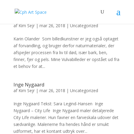
Karin Olander
af
Kim Sejr
|
mar 26, 2018
|
Uncategorized
Karin Olander Som billedkunstner er jeg også optaget
af forvandling, og bruger derfor naturmaterialer, der
afspejler processen fra liv til død, især bark, ben,
finner, fjer og pels. Mine Vulvabilleder er opstået ud fra
et behov for at...
Inge Nygaard
af
Kim Sejr
|
mar 26, 2018
|
Uncategorized
Inge Nygaard Tekst: Sara Legind-Hansen Inge
Nygaard – City Life Inge Nygaard maler detaljerede
City Life malerier. Hun favner en farveskala udover det
sædvanlige. Malerierne fra hendes hånd er smukt
udformet, har et kontant udtryk over...