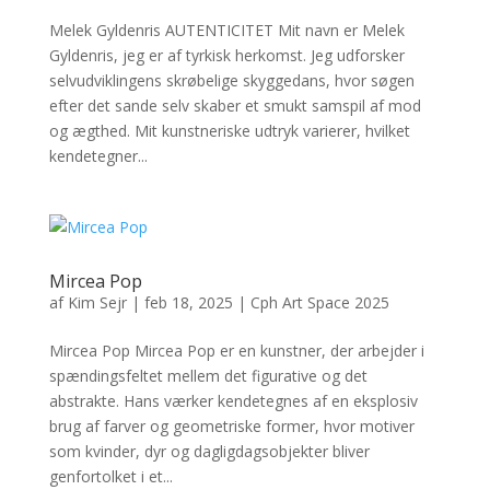
Melek Gyldenris AUTENTICITET Mit navn er Melek
Gyldenris, jeg er af tyrkisk herkomst. Jeg udforsker
selvudviklingens skrøbelige skyggedans, hvor søgen
efter det sande selv skaber et smukt samspil af mod
og ægthed. Mit kunstneriske udtryk varierer, hvilket
kendetegner...
Mircea Pop
af
Kim Sejr
|
feb 18, 2025
|
Cph Art Space 2025
Mircea Pop Mircea Pop er en kunstner, der arbejder i
spændingsfeltet mellem det figurative og det
abstrakte. Hans værker kendetegnes af en eksplosiv
brug af farver og geometriske former, hvor motiver
som kvinder, dyr og dagligdagsobjekter bliver
genfortolket i et...