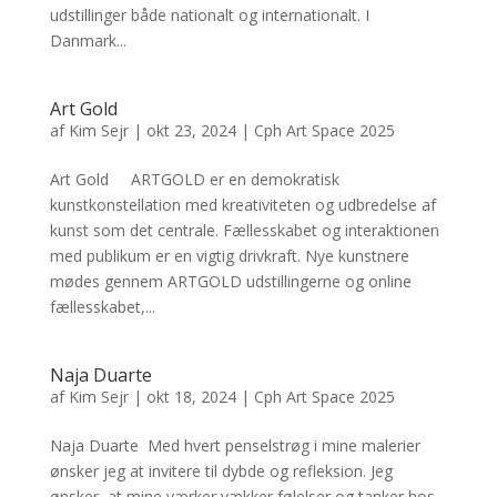
udstillinger både nationalt og internationalt. I
Danmark...
Art Gold
af
Kim Sejr
|
okt 23, 2024
|
Cph Art Space 2025
Art Gold ARTGOLD er en demokratisk
kunstkonstellation med kreativiteten og udbredelse af
kunst som det centrale. Fællesskabet og interaktionen
med publikum er en vigtig drivkraft. Nye kunstnere
mødes gennem ARTGOLD udstillingerne og online
fællesskabet,...
Naja Duarte
af
Kim Sejr
|
okt 18, 2024
|
Cph Art Space 2025
Naja Duarte Med hvert penselstrøg i mine malerier
ønsker jeg at invitere til dybde og refleksion. Jeg
ønsker, at mine værker vækker følelser og tanker hos