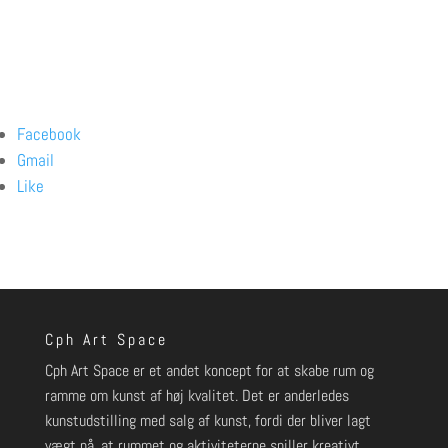
Facebook
Gmail
Like
Cph Art Space
Cph Art Space er et andet koncept for at skabe rum og
ramme om kunst af høj kvalitet. Det er anderledes
kunstudstilling med salg af kunst, fordi der bliver lagt
vægt på, at rummet og aktiviteterne spiller kreativt