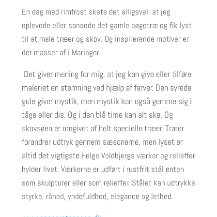
En dag med rimfrost skete det alligevel, at jeg
oplevede eller sansede det gamle bøgetræ og fik lyst
til at male træer og skov. Og inspirerende motiver er
der masser af i Mariager.
Det giver mening for mig, at jeg kan give eller tilføre
maleriet en stemning ved hjælp af farver. Den syrede
gule giver mystik, men mystik kan også gemme sig i
tåge eller dis. Og i den blå time kan alt ske. Og
skovsøen er omgivet af helt specielle træer. Træer
forandrer udtryk gennem sæsonerne, men lyset er
altid det vigtigste.
Helge Voldbjergs værker og relieffer
hylder livet. Værkerne er udført i rustfrit stål enten
som skulpturer eller som relieffer. Stålet kan udtrykke
styrke, råhed, yndefuldhed, elegance og lethed.