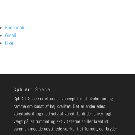
Facebook
Gmail
Like
Cph Art Space
Cph Art Space er et andet koncept for at skabe rum og
ramme om kunst af høj kvalitet. Det er anderledes
kunstudstilling med salg af kunst, fordi der bliver lagt
vægt på, at rummet og aktiviteterne spiller kreativt
sammen med de udstillede værker i et format, der bryder