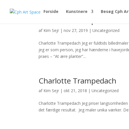
Forside
Kunstnere
Besøg Cph Ar
Charlotte Trampedach
af
Kim Sejr
|
nov 27, 2019
|
Uncategorized
Charlotte Trampedach Jeg er fuldtids billedmaler
jeg er som person, jeg har hænderne i havejorde
praes – ”At ære planter”...
Charlotte Trampedach
af
Kim Sejr
|
okt 21, 2018
|
Uncategorized
Charlotte Trampedach Jeg priser langsomheden 
det færdige resultat. Jeg maler unika værker. De