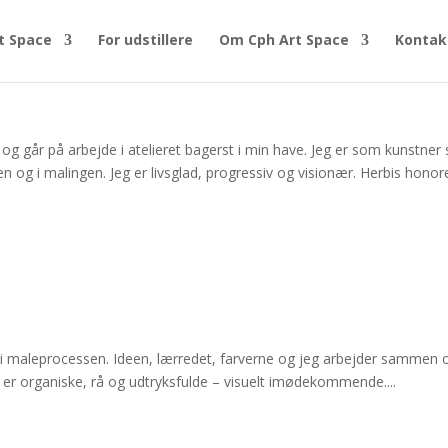
t Space
For udstillere
Om Cph Art Space
Kontak
 og går på arbejde i atelieret bagerst i min have. Jeg er som kunstne
n og i malingen. Jeg er livsglad, progressiv og visionær. Herbis hono
i maleprocessen. Ideen, lærredet, farverne og jeg arbejder sammen
 er organiske, rå og udtryksfulde – visuelt imødekommende....