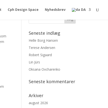
t
Cph Design Space
Nyhedsbrev
DA
Seneste indlæg
r som
Helle Borg Hansen
rem
Terese Andersen
Robert Sigaard
Lin Jürs
Oksana Ovcharenko
Seneste kommentarer
 om
Arkiver
august 2026