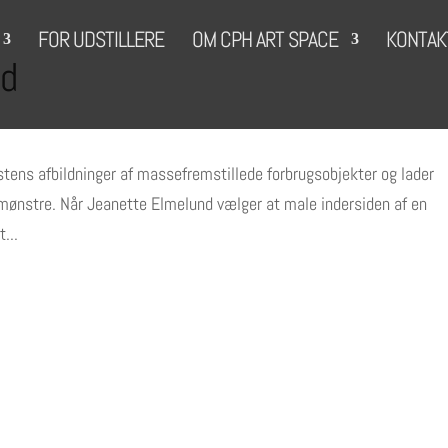
FOR UDSTILLERE
OM CPH ART SPACE
KONTAK
nd
tens afbildninger af massefremstillede forbrugsobjekter og lader
 mønstre. Når Jeanette Elmelund vælger at male indersiden af en
...