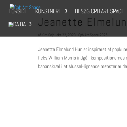
FORSIDE
KUNSTNERE
BESØG CPH ART SPACE
Jeanette Elmelu
DA
af
Kim Sejr
|
okt 22, 2023
|
Cph Art Space 2025
Jeanette Elmelund Hun er inspireret af popkuns
f.eks.William Morris indgå i kompositionernes
bananskræl i et Mussel-lignende mønster er det