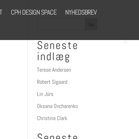
T
CPH DESIGN SPACE
NYHEDSBREV
Seneste
indlæg
Terese Andersen
Robert Sigaard
Lin Jürs
Oksana Ovcharenko
Christina Clark
Seneste