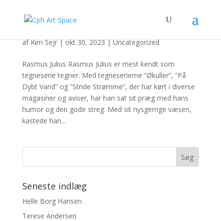
Rasmus Julius
af
Kim Sejr
|
okt 30, 2023
|
Uncategorized
Rasmus Julius Rasmus Julius er mest kendt som
tegneserie tegner. Med tegneserierne ”Økuller”, ”På
Dybt Vand” og ”Stride Strømme”, der har kørt i diverse
magasiner og aviser, har han sat sit præg med hans
humor og den gode streg. Med sit nysgerrige væsen,
kastede han...
Seneste indlæg
Helle Borg Hansen
Terese Andersen