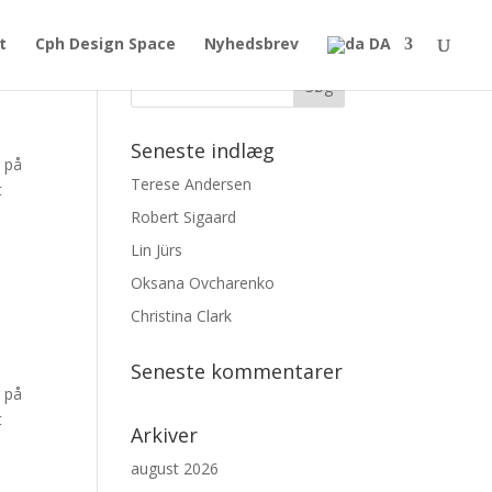
t
Cph Design Space
Nyhedsbrev
DA
Seneste indlæg
r på
Terese Andersen
t
Robert Sigaard
Lin Jürs
Oksana Ovcharenko
Christina Clark
Seneste kommentarer
r på
t
Arkiver
august 2026