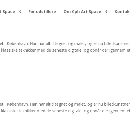
t Space
For udstillere
Om Cph Art Space
Kontak
t i København. Han har altid tegnet og malet, og er nu billedkunstne
op klassiske teknikker med de seneste digitale, og opnår der igennem e
t i København. Han har altid tegnet og malet, og er nu billedkunstne
op klassiske teknikker med de seneste digitale, og opnår der igennem e