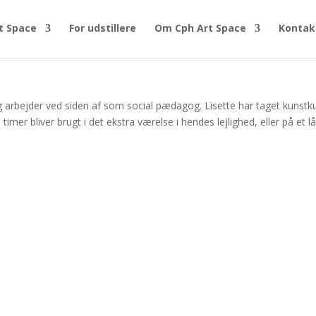
t Space
For udstillere
Om Cph Art Space
Kontak
g arbejder ved siden af som social pædagog. Lisette har taget kunstk
timer bliver brugt i det ekstra værelse i hendes lejlighed, eller på et l