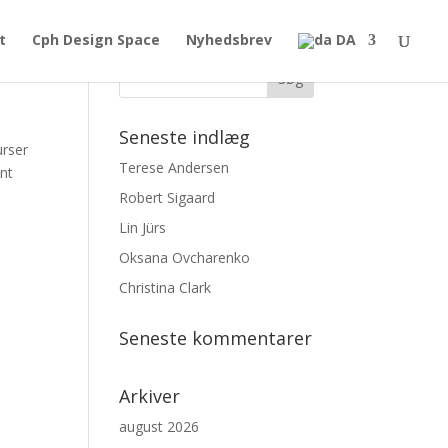
t
Cph Design Space
Nyhedsbrev
DA
Seneste indlæg
urser
Terese Andersen
ånt
Robert Sigaard
Lin Jürs
Oksana Ovcharenko
Christina Clark
Seneste kommentarer
Arkiver
august 2026