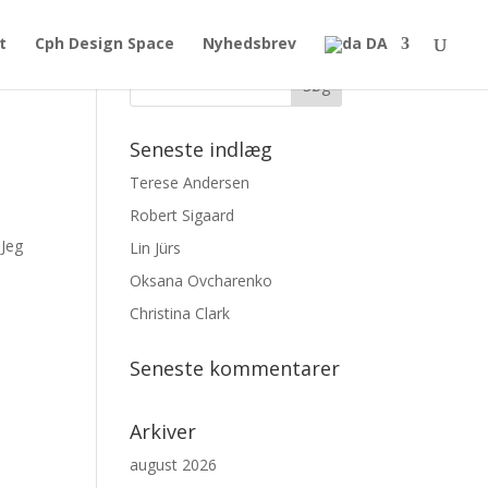
t
Cph Design Space
Nyhedsbrev
DA
Seneste indlæg
Terese Andersen
Robert Sigaard
 Jeg
Lin Jürs
Oksana Ovcharenko
Christina Clark
Seneste kommentarer
Arkiver
august 2026