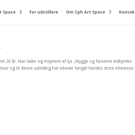
t Space
For udstillere
Om Cph Art Space
Kontak
5
d 20 år. Hun lader sig inspirere af lys ,skygge og farverne indbyrdes
er og til denne udstilling har interiør fanget hendes store interesse.