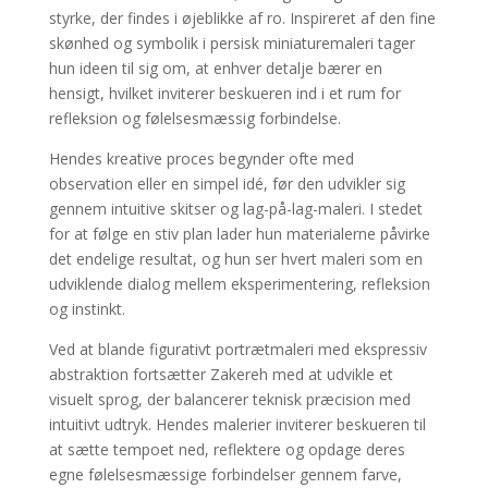
styrke, der findes i øjeblikke af ro. Inspireret af den fine
skønhed og symbolik i persisk miniaturemaleri tager
hun ideen til sig om, at enhver detalje bærer en
hensigt, hvilket inviterer beskueren ind i et rum for
refleksion og følelsesmæssig forbindelse.
Hendes kreative proces begynder ofte med
observation eller en simpel idé, før den udvikler sig
gennem intuitive skitser og lag-på-lag-maleri. I stedet
for at følge en stiv plan lader hun materialerne påvirke
det endelige resultat, og hun ser hvert maleri som en
udviklende dialog mellem eksperimentering, refleksion
og instinkt.
Ved at blande figurativt portrætmaleri med ekspressiv
abstraktion fortsætter Zakereh med at udvikle et
visuelt sprog, der balancerer teknisk præcision med
intuitivt udtryk. Hendes malerier inviterer beskueren til
at sætte tempoet ned, reflektere og opdage deres
egne følelsesmæssige forbindelser gennem farve,