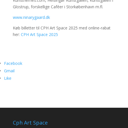
Kunstnernes.com, Helsingør Kunstgalleri, Kunstgalleri i
Glostrup, forskellige Caféer i Storkøbenhavn m.fl.
www.ninarygaard.dk
Køb billetter til CPH Art Space 2025 med online-rabat
her:
CPH Art Space 2025
Facebook
Gmail
Like
Cph Art Space