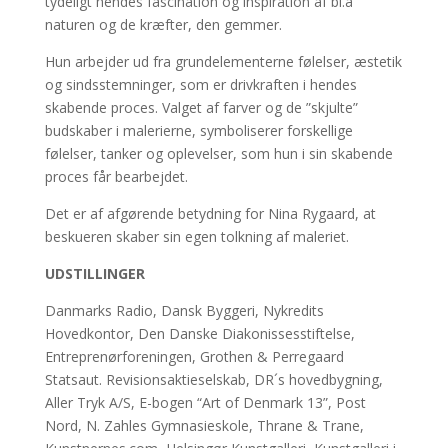
tydeligt hendes fascination og inspiration af bl.a
naturen og de kræfter, den gemmer.
Hun arbejder ud fra grundelementerne følelser, æstetik
og sindsstemninger, som er drivkraften i hendes
skabende proces. Valget af farver og de ”skjulte”
budskaber i malerierne, symboliserer forskellige
følelser, tanker og oplevelser, som hun i sin skabende
proces får bearbejdet.
Det er af afgørende betydning for Nina Rygaard, at
beskueren skaber sin egen tolkning af maleriet.
UDSTILLINGER
Danmarks Radio, Dansk Byggeri, Nykredits
Hovedkontor, Den Danske Diakonissesstiftelse,
Entreprenørforeningen, Grothen & Perregaard
Statsaut. Revisionsaktieselskab, DR´s hovedbygning,
Aller Tryk A/S, E-bogen “Art of Denmark 13”, Post
Nord, N. Zahles Gymnasieskole, Thrane & Trane,