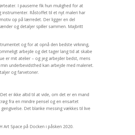
teater. I pauserne fik hun mulighed for at
instrumenter. Råstoffet til et nyt maleri har
motiv op på lærredet. Der ligger en del
hænder og detaljer spiller sammen. Majbritt
strumentet og for at opnå den bedste virkning,
sommeligt arbejde og det tager lang tid at skabe
ue er mit atelier – og jeg arbejder bedst, mens
så min underbevidsthed kan arbejde med maleriet.
taljer og farvetoner.
et er ikke altid til at vide, om det er en mand
strøg fra en mindre pensel og en ensartet
 gengivelse. Det blanke messing vækkes til live
PH Art Space på Docken i påsken 2020.