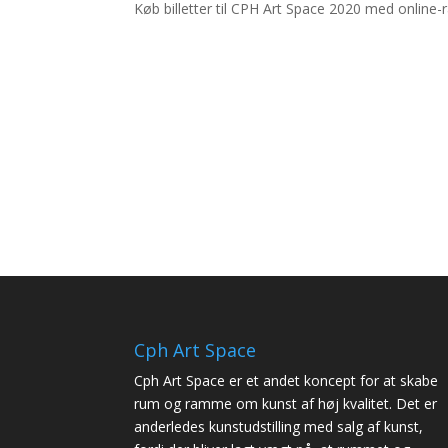
Køb billetter til CPH Art Space 2020 med online-
Cph Art Space
Cph Art Space er et andet koncept for at skabe
rum og ramme om kunst af høj kvalitet. Det er
anderledes kunstudstilling med salg af kunst,