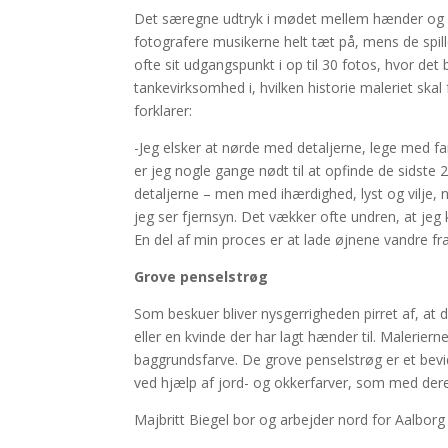
Det særegne udtryk i mødet mellem hænder og ins
fotografere musikerne helt tæt på, mens de spille
ofte sit udgangspunkt i op til 30 fotos, hvor det
tankevirksomhed i, hvilken historie maleriet ska
forklarer:
-Jeg elsker at nørde med detaljerne, lege med fa
er jeg nogle gange nødt til at opfinde de sidste 
detaljerne – men med ihærdighed, lyst og vilje, 
jeg ser fjernsyn. Det vækker ofte undren, at jeg
En del af min proces er at lade øjnene vandre fra
Grove penselstrøg
Som beskuer bliver nysgerrigheden pirret af, at d
eller en kvinde der har lagt hænder til. Malerie
baggrundsfarve. De grove penselstrøg er et bevid
ved hjælp af jord- og okkerfarver, som med deres
Majbritt Biegel bor og arbejder nord for Aalbo