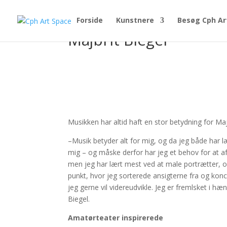
Forside
Kunstnere
Besøg Cph Ar
Majbrit Biegel
Musikken har altid haft en stor betydning for 
–Musik betyder alt for mig, og da jeg både har læs
mig – og måske derfor har jeg et behov for at afsp
men jeg har lært mest ved at male portrætter, og
punkt, hvor jeg sorterede ansigterne fra og ko
jeg gerne vil videreudvikle. Jeg er fremlsket i 
Biegel.
Amatørteater inspirerede