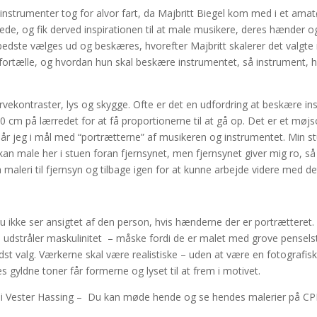
trumenter tog for alvor fart, da Majbritt Biegel kom med i et amatør
de, og fik derved inspirationen til at male musikere, deres hænder og 
 bedste vælges ud og beskæres, hvorefter Majbritt skalerer det valgte 
l fortælle, og hvordan hun skal beskære instrumentet, så instrument, 
rvekontraster, lys og skygge. Ofte er det en udfordring at beskære in
20 cm på lærredet for at få proportionerne til at gå op. Det er et møj
når jeg i mål med “portrætterne” af musikeren og instrumentet. Min st
 kan male her i stuen foran fjernsynet, men fjernsynet giver mig ro, 
 maleri til fjernsyn og tilbage igen for at kunne arbejde videre med de
u ikke ser ansigtet af den person, hvis hænderne der er portrætteret. D
rne udstråler maskulinitet – måske fordi de er malet med grove pensel
st valg. Værkerne skal være realistiske – uden at være en fotografisk
 gyldne toner får formerne og lyset til at frem i motivet.
rg i Vester Hassing – Du kan møde hende og se hendes malerier på C