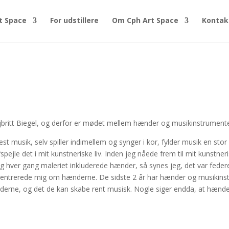
t Space
For udstillere
Om Cph Art Space
Kontak
Majbritt Biegel, og derfor er mødet mellem hænder og musikinstrumen
t musik, selv spiller indimellem og synger i kor, fylder musik en stor 
ejle det i mit kunstneriske liv. Inden jeg nåede frem til mit kunstneris
 hver gang maleriet inkluderede hænder, så synes jeg, det var federe 
ncentrerede mig om hænderne. De sidste 2 år har hænder og musikins
hænderne, og det de kan skabe rent musisk. Nogle siger endda, at hænde