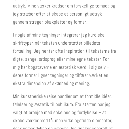
udtryk. Mine værker kredser om forskellige temaer, og
jeg stræber efter at skabe et personligt udtryk
gennem streger, blækpletter og former.
I nogle af mine tegninger integrerer jeg kurdiske
skrifttyper, når teksten understøtter billedets
fortælling. Jeg henter ofte inspiration til teksterne fra
digte, sange, ordsprog eller mine egne tekster. For
mig har bogstaverne en æstetisk værdi i sig selv –
deres former ligner tegninger og tilfører værket en
ekstra dimension af skønhed og mening.
Min kunstneriske rejse handler om at formidle idéer,
følelser og æstetik til publikum. Fra starten har jeg
valgt at arbejde med enkelhed og fordybelse – at
skabe værker med få, men virkningsfulde elementer,
der rummer dybde og nærvær. Jeg ønsker generelt at