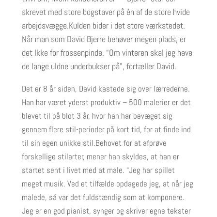
skrevet med store bogstaver på én af de store hvide
arbejdsvægge.Kulden bider i det store værkstedet.
Når man som David Bjerre behøver megen plads, er
det Ikke for frossenpinde. “Om vinteren skal jeg have
de lange uldne underbukser på”, fortæller David.
Det er 8 år siden, David kastede sig over lærrederne.
Han har været yderst produktiv – 500 malerier er det
blevet til på blot 3 år, hvor han har bevæget sig
gennem flere stil-perioder på kort tid, for at finde ind
til sin egen unikke stil.Behovet for at afprøve
forskellige stilarter, mener han skyldes, at han er
startet sent i livet med at male. “Jeg har spillet
meget musik. Ved et tilfælde opdagede jeg, at når jeg
malede, så var det fuldstændig som at komponere.
Jeg er en god pianist, synger og skriver egne tekster