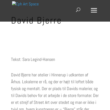
David Bjerre
Tekst: Sara Legind-Hansen
David Bjerre har atelier i Hinnerup i udkanten af
Århus. Lokalerne er rå, og der er højt til loftet både
fysisk og mentalt. Der er plads til Davids malerier, og
til Davids behov for at arbejde i de store formater. Der
er et strejf af Street Art over stedet og man er ikke i
tvivl om, hvem kunstneren er – “Bjerre” står der