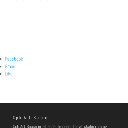
Facebook
Gmail
Like
Cph Art Space
Cph Art Space er et andet koncept for at skabe rum og