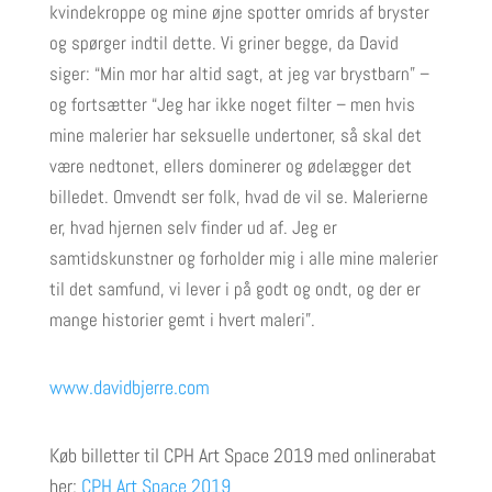
kvindekroppe og mine øjne spotter omrids af bryster
og spørger indtil dette. Vi griner begge, da David
siger: “Min mor har altid sagt, at jeg var brystbarn” –
og fortsætter “Jeg har ikke noget filter – men hvis
mine malerier har seksuelle undertoner, så skal det
være nedtonet, ellers dominerer og ødelægger det
billedet. Omvendt ser folk, hvad de vil se. Malerierne
er, hvad hjernen selv finder ud af. Jeg er
samtidskunstner og forholder mig i alle mine malerier
til det samfund, vi lever i på godt og ondt, og der er
mange historier gemt i hvert maleri”.
www.davidbjerre.com
Køb billetter til CPH Art Space 2019 med onlinerabat
her:
CPH Art Space 2019