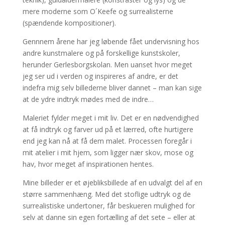
mere moderne som O´Keefe og surrealisterne
(spændende kompositioner).
Gennnem årene har jeg løbende fået undervisning hos
andre kunstmalere og på forskellige kunstskoler,
herunder Gerlesborgskolan. Men uanset hvor meget
jeg ser ud i verden og inspireres af andre, er det
indefra mig selv billederne bliver dannet – man kan sige
at de ydre indtryk mødes med de indre…
Maleriet fylder meget i mit liv. Det er en nødvendighed
at få indtryk og farver ud på et lærred, ofte hurtigere
end jeg kan nå at få dem malet. Processen foregår i
mit atelier i mit hjem, som ligger nær skov, mose og
hav, hvor meget af inspirationen hentes.
Mine billeder er et øjebliksbillede af en udvalgt del af en
større sammenhæng. Med det stoflige udtryk og de
surrealistiske undertoner, får beskueren mulighed for
selv at danne sin egen fortælling af det sete – eller at