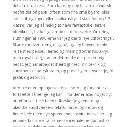
del af mit univers. Som barn og ung blev mine indtryk
nedfældet på papir, oftest som fine små blyant- eller
kohlstifttegninger eller linoliumstryk. I skoleårene (5-7
klasse) var jeg så heldig at have fantastiske lærere i
billedkunst, hvilket gav mod til at fortsætte. Omkring
slutningen af 1990-erne var jeg klar til nye udfordringer.
Større motiver trængte sig på, og jeg begyndte min
rejse med pensel, lærred og maling (fortrinsvis akryl,
men også i olie),som er det medie der passer mig
bedst. Jeg har arbejdet ihærdigt med min teknik og
kunstneriske udtryk siden, og prøver gerne nye veje, fx
grafik og airbruch.
At male er en opdagelsesrejse, som jeg forventer at
fortsætte så længe jeg kan – for der er altid noget nyt
at udforske. Hele tiden udforsker jeg kendte og
ukendte kunstværkers teknik, farver og motiv, og
finder hele tiden nye spændende inspirationskilder. Jeg
er både fascineret af renæssancemalerne (fantastisk
teknik), guldaldermalere (konstraster og lys) og de