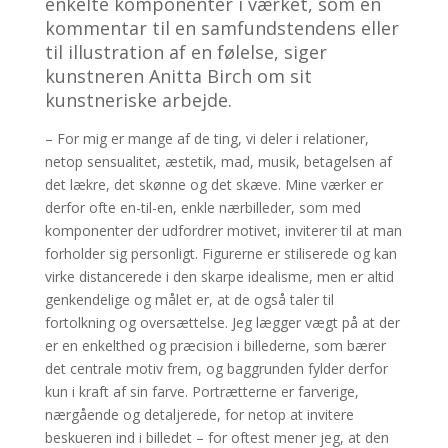
enkelte komponenter i værket, som en
kommentar til en samfundstendens eller
til illustration af en følelse, siger
kunstneren Anitta Birch om sit
kunstneriske arbejde.
– For mig er mange af de ting, vi deler i relationer,
netop sensualitet, æstetik, mad, musik, betagelsen af
det lækre, det skønne og det skæve. Mine værker er
derfor ofte en-til-en, enkle nærbilleder, som med
komponenter der udfordrer motivet, inviterer til at man
forholder sig personligt. Figurerne er stiliserede og kan
virke distancerede i den skarpe idealisme, men er altid
genkendelige og målet er, at de også taler til
fortolkning og oversættelse. Jeg lægger vægt på at der
er en enkelthed og præcision i billederne, som bærer
det centrale motiv frem, og baggrunden fylder derfor
kun i kraft af sin farve. Portrætterne er farverige,
nærgående og detaljerede, for netop at invitere
beskueren ind i billedet – for oftest mener jeg, at den