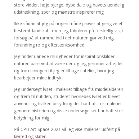
store vidder, høje bjerge, dybe dale og havets uendelig
udstrækning, spor og mønstre inspirerer mig.
Ikke sådan at jeg på nogen måde prøver at gengive et
bestemt landskab, men jeg fabulerer på forskellig vis, i
forsøg på at ramme ind i det naturen gør ved mig,
forundring ro og eftertænksomhed.
Jeg finder uanede muligheder for inspirationskilder i
naturen bare ved at være der og jeg gemmer arbejdet
og fortolkningen til jeg er tilbage i ateliet, hvor jeg
bearbejder mine indtryk.
Jeg undersøgt lyset i maleriet tilbage fra middelalderen
og frem til nutiden, studeret hvorledes lyset er blevet
anvendt og hvilken betydning det har haft for maleriet
gennem historien og disse undersøgelser har haft stor
betydning for mig.
På CPH Art Space 2021 vil jeg vise malerier udført på
lærred og skifer.