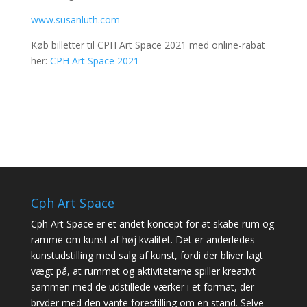
www.susanluth.com
Køb billetter til CPH Art Space 2021 med online-rabat
her:
CPH Art Space 2021
Cph Art Space
Cph Art Space er et andet koncept for at skabe rum og
ramme om kunst af høj kvalitet. Det er anderledes
kunstudstilling med salg af kunst, fordi der bliver lagt
vægt på, at rummet og aktiviteterne spiller kreativt
sammen med de udstillede værker i et format, der
bryder med den vante forestilling om en stand. Selve