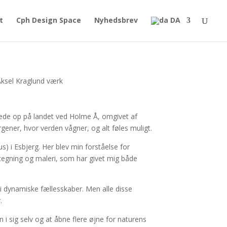
t
Cph Design Space
Nyhedsbrev
DA
oksede op på landet ved Holme Å, omgivet af
orgener, hvor verden vågner, og alt føles muligt.
) i Esbjerg. Her blev min forståelse for
r tegning og maleri, som har givet mig både
i dynamiske fællesskaber. Men alle disse
.
en i sig selv og at åbne flere øjne for naturens