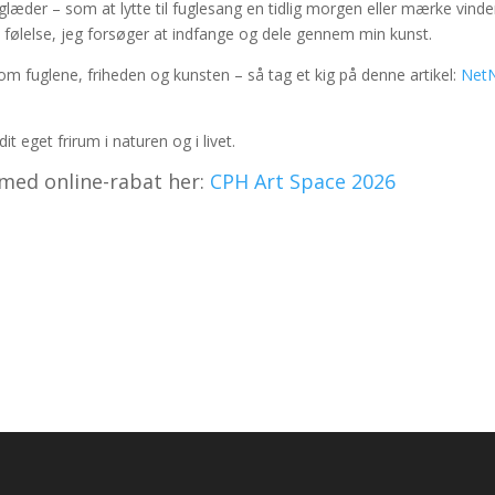
glæder – som at lytte til fuglesang en tidlig morgen eller mærke vinde
n følelse, jeg forsøger at indfange og dele gennem min kunst.
om fuglene, friheden og kunsten – så tag et kig på denne artikel:
NetN
dit eget frirum i naturen og i livet.
med online-rabat her:
CPH Art Space 2026