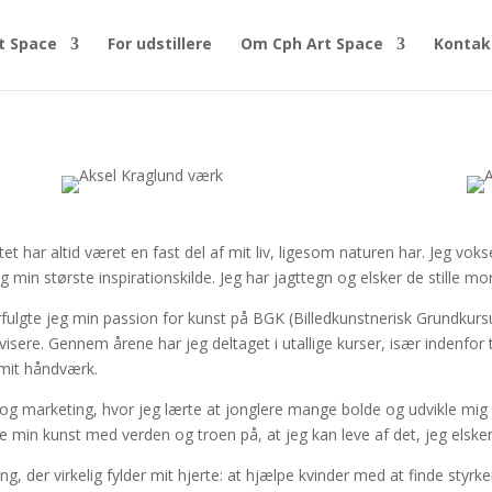
t Space
For udstillere
Om Cph Art Space
Kontak
tet har altid været en fast del af mit liv, ligesom naturen har. Jeg v
g min største inspirationskilde. Jeg har jagttegn og elsker de stille m
lgte jeg min passion for kunst på BGK (Billedkunstnerisk Grundkursus
rvisere. Gennem årene har jeg deltaget i utallige kurser, især indenfo
 mit håndværk.
g marketing, hvor jeg lærte at jonglere mange bolde og udvikle mig 
dele min kunst med verden og troen på, at jeg kan leve af det, jeg elsker
ting, der virkelig fylder mit hjerte: at hjælpe kvinder med at finde styrk