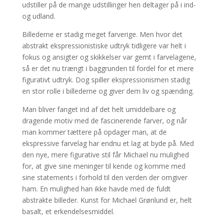
udstiller på de mange udstillinger hen deltager på i ind-
og udland.
Billederne er stadig meget farverige. Men hvor det
abstrakt ekspressionistiske udtryk tidligere var helt i
fokus og ansigter og skikkelser var gemt i farvelagene,
så er det nu trængt i baggrunden til fordel for et mere
figurativt udtryk. Dog spiller ekspressionismen stadig
en stor rolle i billederne og giver dem liv og spænding.
Man bliver fanget ind af det helt umiddelbare og
dragende motiv med de fascinerende farver, og når
man kommer tættere på opdager man, at de
ekspressive farvelag har endnu et lag at byde på. Med
den nye, mere figurative stil får Michael nu mulighed
for, at give sine meninger til kende og komme med
sine statements i forhold til den verden der omgiver
ham. En mulighed han ikke havde med de fuldt
abstrakte billeder. Kunst for Michael Grønlund er, helt
basalt, et erkendelsesmiddel.