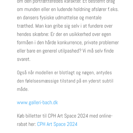
om den portrætteredes karakter. Et bestemt drag
om munden eller en ludende holdning afslører f.eks.
en dansers fysiske udmattelse og mentale
træthed. Man kan gribe sig selv i at fundere over
hendes skæbne: Er der en usikkerhed over egen
formåen i den hårde konkurrence, private problemer
eller bare en generel utilpashed? Vi må selv finde
svaret.
Også når modellen er blotlagt og nøgen, antydes
den følelsesmæssige tilstand på en yderst subtil
måde.
www.galleri-bach.dk
Køb billetter til CPH Art Space 2024
med online-
rabat her:
CPH Art Space 2024