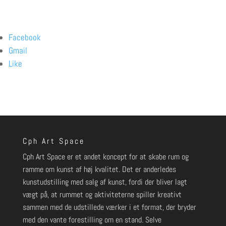
Facebook
Gmail
Like
Cph Art Space
Cph Art Space er et andet koncept for at skabe rum og
ramme om kunst af høj kvalitet. Det er anderledes
kunstudstilling med salg af kunst, fordi der bliver lagt
vægt på, at rummet og aktiviteterne spiller kreativt
sammen med de udstillede værker i et format, der bryder
med den vante forestilling om en stand. Selve