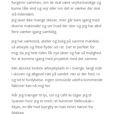
fungerer sammen, om de skal være vejrbestandige og
kunne tåle vind og vejr eller om det er værker der skal
stå indendørs.
Jeg laver ikke mange skitser, men går bare igang med
diverse materialer og ser hvad der sker og jeg har altid
flere værker igang samtidig.
Jeg har værksted, atelier og bolig på samme matrikel,
så arbejde og fritid flyder ud i et. Det er perfekt for
mig, da jeg hele tiden får nye ideer og har så mulighed
for at komme igang med projektet med det samme.
Min absolut bedste arbejdsplads er i Sverige, langt inde
i skoven og alligevel tæt på vandet. Her er der fred, ro
og tid til fordybelse, ingen stressede udefra kommende
faktorer kan nå mig her.
Når jeg trænger til lys, sol og café liv tager jeg til
Spanien hvor jeg er med i et kunstner fællesskab i
Mijas, en lille hvid bjergby en halv times kørsel fra
Malaga.