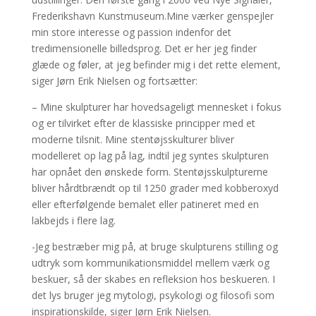
Frederikshavn Kunstmuseum.Mine værker genspejler
min store interesse og passion indenfor det
tredimensionelle billedsprog. Det er her jeg finder
glæde og føler, at jeg befinder mig i det rette element,
siger Jørn Erik Nielsen og fortsætter:
– Mine skulpturer har hovedsageligt mennesket i fokus
og er tilvirket efter de klassiske principper med et
moderne tilsnit. Mine stentøjsskulturer bliver
modelleret op lag på lag, indtil jeg syntes skulpturen
har opnået den ønskede form. Stentøjsskulpturerne
bliver hårdtbrændt op til 1250 grader med kobberoxyd
eller efterfølgende bemalet eller patineret med en
lakbejds i flere lag.
-Jeg bestræber mig på, at bruge skulpturens stilling og
udtryk som kommunikationsmiddel mellem værk og
beskuer, så der skabes en refleksion hos beskueren. I
det lys bruger jeg mytologi, psykologi og filosofi som
inspirationskilde, siger Jørn Erik Nielsen.