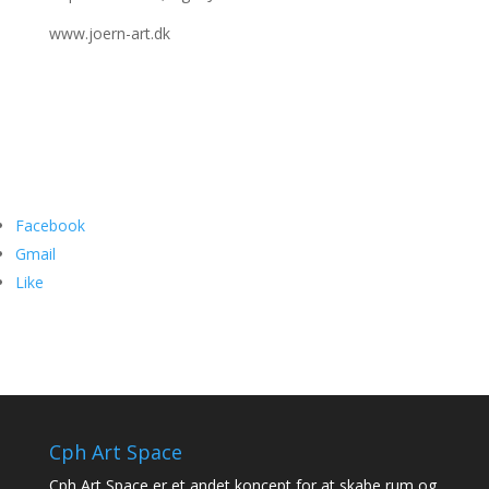
www.joern-art.dk
Facebook
Gmail
Like
Cph Art Space
Cph Art Space er et andet koncept for at skabe rum og