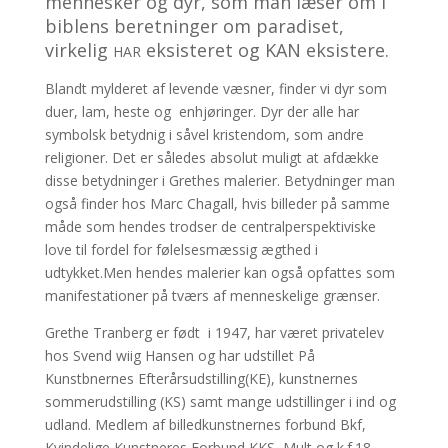
mennesker og dyr, som man læser om i
biblens beretninger om paradiset,
virkelig
eksisteret og KAN eksistere.
HAR
Blandt mylderet af levende væsner, finder vi dyr som
duer, lam, heste og enhjøringer. Dyr der alle har
symbolsk betydnig i såvel kristendom, som andre
religioner. Det er således absolut muligt at afdække
disse betydninger i Grethes malerier. Betydninger man
også finder hos Marc Chagall, hvis billeder på samme
måde som hendes trodser de centralperspektiviske
love til fordel for følelsesmæssig ægthed i
udtykket.Men hendes malerier kan også opfattes som
manifestationer på tværs af menneskelige grænser.
Grethe Tranberg er født i 1947, har været privatelev
hos Svend wiig Hansen og har udstillet På
Kunstbnernes Efterårsudstilling(KE), kunstnernes
sommerudstilling (KS) samt mange udstillinger i ind og
udland. Medlem af billedkunstnernes forbund Bkf,
Kvindelige Kunstneres Forbund KKS, Mult og k.f.18