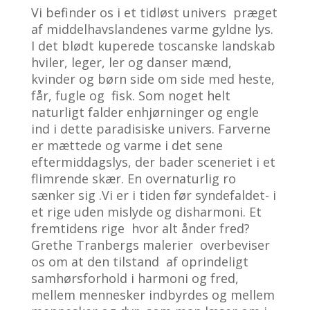
Vi befinder os i et tidløst univers
præget
af middelhavslandenes varme gyldne lys.
I det blødt kuperede toscanske landskab
hviler, leger, ler og danser
mænd,
kvinder og børn side om side med heste,
får, fugle og
fisk. Som noget helt
naturligt falder enhjørninger og engle
ind i dette paradisiske univers. Farverne
er mættede og varme i det sene
eftermiddagslys, der bader sceneriet i et
flimrende skær. En overnaturlig ro
sænker sig .Vi er i tiden før syndefaldet- i
et rige uden mislyde og disharmoni. Et
fremtidens rige
hvor alt ånder fred?
Grethe Tranbergs malerier
overbeviser
os om at den tilstand
af oprindeligt
samhørsforhold i harmoni og fred,
mellem mennesker indbyrdes og mellem