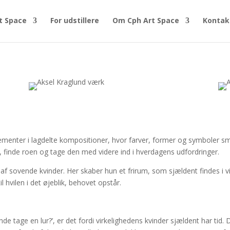
t Space
For udstillere
Om Cph Art Space
Kontak
elementer i lagdelte kompositioner, hvor farver, former og symboler sm
t, finde roen og tage den med videre ind i hverdagens udfordringer.
 af sovende kvinder. Her skaber hun et frirum, som sjældent findes i v
 hvilen i det øjeblik, behovet opstår.
nde tage en lur?’, er det fordi virkelighedens kvinder sjældent har tid