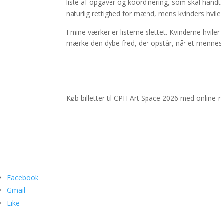
liste af opgaver og koordinering, som skal håndt
naturlig rettighed for mænd, mens kvinders hvile o
I mine værker er listerne slettet. Kvinderne hvil
mærke den dybe fred, der opstår, når et menneske hv
Køb billetter til CPH Art Space 2026
med online-r
Facebook
Gmail
Like