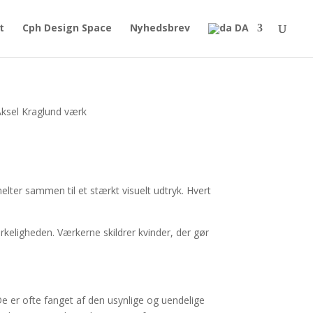
t
Cph Design Space
Nyhedsbrev
DA
elter sammen til et stærkt visuelt udtryk. Hvert
irkeligheden. Værkerne skildrer kvinder, der gør
. De er ofte fanget af den usynlige og uendelige