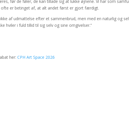
eres, før de føler, de kan tillade sig at lukke øjnene. Vi har som sam
fte er betinget af, at alt andet først er gjort færdigt.
er ikke af udmattelse efter et sammenbrud, men med en naturlig og selv
iler i fuld tillid til sig selv og sine omgivelser.”
abat her:
CPH Art Space 2026