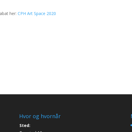
rabat her:
CPH Art Space 2020
Hvor og hvornår
Sted: