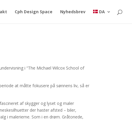
akt
Cph Design Space
Nyhedsbrev
DA
ndervisning i “The Michael Wilcox School of
eriode at måtte fokusere på sønnens liv, så er
ascineret af skygger og lyset og maler
neskesilhuetter der haster afsted – biler,
valg i malerierne. Som i en drøm. Gråtonede,