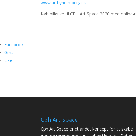
www.artbyholmberg.dk
Køb billetter til CPH Art Space 2020 med online-
Facebook
Gmail
Like
Cph Art Space
Cph Art Space er et andet koncept for at skabe
rum og ramme om kunst af høj kvalitet. Det er