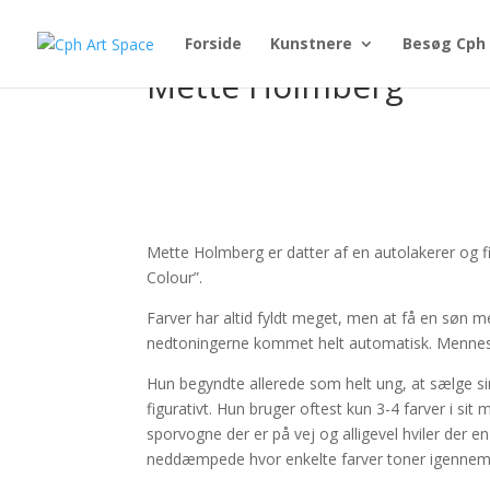
Forside
Kunstnere
Besøg Cph 
Mette Holmberg
Mette Holmberg er datter af en autolakerer og 
Colour”.
Farver har altid fyldt meget, men at få en søn 
nedtoningerne kommet helt automatisk. Menneske
Hun begyndte allerede som helt ung, at sælge si
figurativt. Hun bruger oftest kun 3-4 farver i sit
sporvogne der er på vej og alligevel hviler der 
neddæmpede hvor enkelte farver toner igennem o